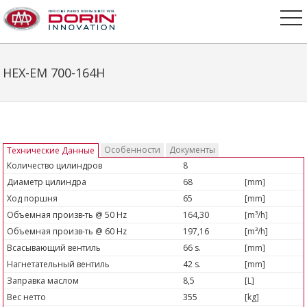
HEX-EM 700-164H
Особенности
Документы
Технические Данные
Количество цилиндров
8
Диаметр цилиндра
68
[mm]
Ход поршня
65
[mm]
Объемная произв-ть @ 50 Hz
164,30
[m³/h]
Объемная произв-ть @ 60 Hz
197,16
[m³/h]
Всасывающий вентиль
66 s.
[mm]
Нагнетательный вентиль
42 s.
[mm]
Заправка маслом
8,5
[L]
Вес нетто
355
[kg]