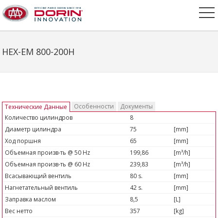
HEX-EM 800-200H
Особенности
Документы
Технические Данные
Количество цилиндров
8
Диаметр цилиндра
75
[mm]
Ход поршня
65
[mm]
Объемная произв-ть @ 50 Hz
199,86
[m³/h]
Объемная произв-ть @ 60 Hz
239,83
[m³/h]
Всасывающий вентиль
80 s.
[mm]
Нагнетательный вентиль
42 s.
[mm]
Заправка маслом
8,5
[L]
Вес нетто
357
[kg]