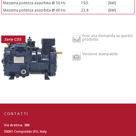
Massima potenza assorbita @ 50 Hz
19,5
[kW]
Massima potenza assorbita @ 60 Hz
23,4
[kW]
Poni una domanda su questo
Serie CDS
prodotto
Versione stampabile
CONTATTI
Via Aretina, 388
50061 Compiobbi (FI), Italy