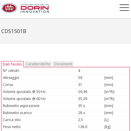
CDS1501B
Caratteristiche
Documenti
Dati Tecnici
N° cilindri
4
Alesaggio
59
[mm]
Corsa
31
[mm]
Volume spostato @ 50 Hz
29,49
[m³/h]
Volume spostato @ 60 Hz
35,39
[m³/h]
Rubinetto aspirazione
35 s.
[mm]
Rubinetto scarico
28 s.
[mm]
Carica olio
2,5
[L]
Peso netto
138.0
[kg]