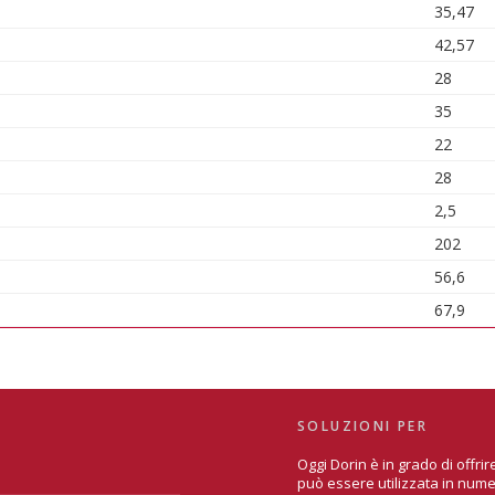
35,47
42,57
28
35
22
28
2,5
202
56,6
67,9
SOLUZIONI PER
Oggi Dorin è in grado di offr
può essere utilizzata in nume