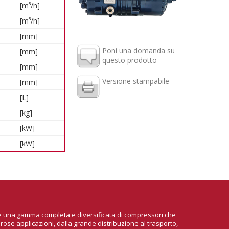
[m³/h]
[m³/h]
[mm]
Poni una domanda su
[mm]
questo prodotto
[mm]
Versione stampabile
[mm]
[L]
[kg]
[kW]
[kW]
ire una gamma completa e diversificata di compressori che
rose applicazioni, dalla grande distribuzione al trasporto,