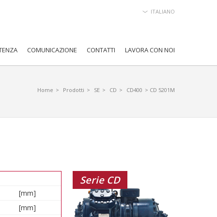
ITALIANO
TENZA
COMUNICAZIONE
CONTATTI
LAVORA CON NOI
Home
>
Prodotti
>
SE
>
CD
>
CD400
> CD 5201M
Serie CD
[mm]
[mm]