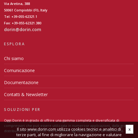
Via Aretina, 388
50061 Compiobbi (FI), Italy
Tel: +39-055-62321.1
Fax: +39-055-62321.380
dorin@dorin.com
ESPLORA
Chi siamo
Comunicazione
Documentazione
Contatti & Newsletter
SOLUZIONI PER
Oggi Dorin è in grado di offrire una gamma completa e diversificata di
compressori che può essere utilizzata in numerose applicazioni, dalla grande
Il sito www.dorin.com utilizza cookies tecnici e analitici di
x
distribuzione al trasporto, fino al settore agroalimentare e farmaceutico.
terze parti, al fine di migliorare la navigazione e valutare