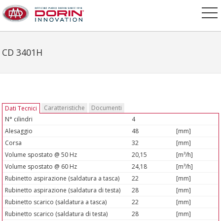
CD 3401H
Caratteristiche
Documenti
Dati Tecnici
N° cilindri
4
Alesaggio
48
[mm]
Corsa
32
[mm]
Volume spostato @ 50 Hz
20,15
[m³/h]
Volume spostato @ 60 Hz
24,18
[m³/h]
Rubinetto aspirazione (saldatura a tasca)
22
[mm]
Rubinetto aspirazione (saldatura di testa)
28
[mm]
Rubinetto scarico (saldatura a tasca)
22
[mm]
Rubinetto scarico (saldatura di testa)
28
[mm]