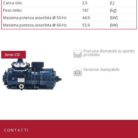
Carica olio
2,5
[L]
Peso netto
187
[kg]
Massima potenza assorbita @ 50 Hz
44,9
[kW]
Massima potenza assorbita @ 60 Hz
53,9
[kW]
Poni una domanda su questo
Serie CD
prodotto
Versione stampabile
CONTATTI