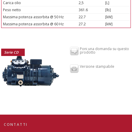
Carica olio
2,5
[L]
Peso netto
361.6
[lb]
Massima potenza assorbita @ 50 Hz
22.7
[kW]
Massima potenza assorbita @ 60 Hz
27.2
[kW]
Poni una domanda su questo
Serie CD
prodotto
Versione stampabile
CONTATTI