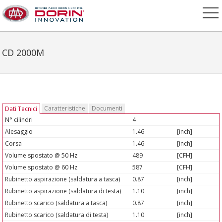
CD 2000M
Caratteristiche
Documenti
Dati Tecnici
N° cilindri
4
Alesaggio
1.46
[inch]
Corsa
1.46
[inch]
Volume spostato @ 50 Hz
489
[CFH]
Volume spostato @ 60 Hz
587
[CFH]
Rubinetto aspirazione (saldatura a tasca)
0.87
[inch]
Rubinetto aspirazione (saldatura di testa)
1.10
[inch]
Rubinetto scarico (saldatura a tasca)
0.87
[inch]
Rubinetto scarico (saldatura di testa)
1.10
[inch]