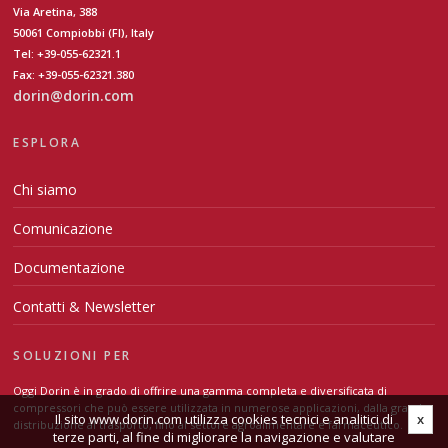
Via Aretina, 388
50061 Compiobbi (FI), Italy
Tel: +39-055-62321.1
Fax: +39-055-62321.380
dorin@dorin.com
ESPLORA
Chi siamo
Comunicazione
Documentazione
Contatti & Newsletter
SOLUZIONI PER
Oggi Dorin è in grado di offrire una gamma completa e diversificata di
compressori che può essere utilizzata in numerose applicazioni, dalla grande
Il sito www.dorin.com utilizza cookies tecnici e analitici di
x
distribuzione al trasporto, fino al settore agroalimentare e farmaceutico.
terze parti, al fine di migliorare la navigazione e valutare