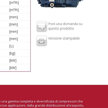
[m³/h]
[m³/h]
[mm]
Poni una domanda su
[mm]
questo prodotto
[mm]
Versione stampabile
[mm]
[L]
[kg]
[kW]
[kW]
ire una gamma completa e diversificata di compressori che
rose applicazioni, dalla grande distribuzione al trasporto,