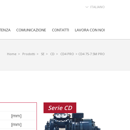
ITALIANO
TENZA
COMUNICAZIONE
CONTATTI
LAVORA CON NOI
Home
>
Prodotti
>
SE
>
CD
>
CD4 PRO
> CD4 75-7.5M PRO
Serie CD
[mm]
[mm]