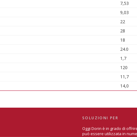
7,53
9,03
22
28
18
24.0
1,7
120
11,7
14,0
SOLUZIONI PER
Oggi Dorin è in grado di offr
può essere utilizzata in nume