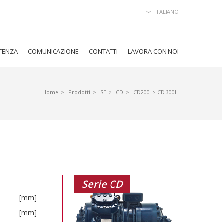
ITALIANO
TENZA
COMUNICAZIONE
CONTATTI
LAVORA CON NOI
Home
>
Prodotti
>
SE
>
CD
>
CD200
> CD 300H
Serie CD
[mm]
[mm]