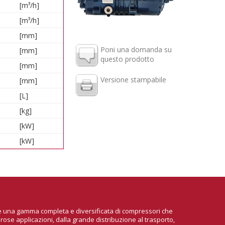
[m³/h]
[m³/h]
[mm]
Poni una domanda su
[mm]
questo prodotto
[mm]
Versione stampabile
[mm]
[L]
[kg]
[kW]
[kW]
ire una gamma completa e diversificata di compressori che
rose applicazioni, dalla grande distribuzione al trasporto,