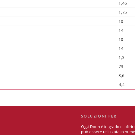
1,46
1,75
10
14
10
14
1,3
73
3,6
4,4
SOLUZIONI PER
Oggi Dorin è in grado di offr
può essere utilizzata in nume