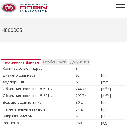
H8000CS
Особенности
Документы
Технические Данные
Количество цилиндров
8
Диаметр цилиндра
83
[mm]
Ход поршня
65
[mm]
Объемная произв-ть @ 50 Hz
244,78
[m³/h]
Объемная произв-ть @ 60 Hz
293,74
[m³/h]
Всасывающий вентиль
80 s.
[mm]
Нагнетательный вентиль
54 s.
[mm]
Заправка маслом
8,5
[L]
Вес нетто
360
[kg]