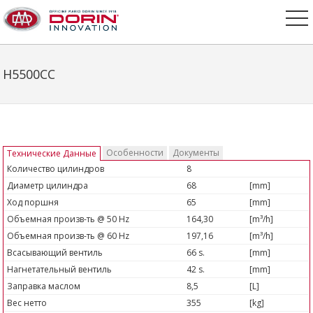
H5500CC
Особенности
Документы
Технические Данные
Количество цилиндров
8
Диаметр цилиндра
68
[mm]
Ход поршня
65
[mm]
Объемная произв-ть @ 50 Hz
164,30
[m³/h]
Объемная произв-ть @ 60 Hz
197,16
[m³/h]
Всасывающий вентиль
66 s.
[mm]
Нагнетательный вентиль
42 s.
[mm]
Заправка маслом
8,5
[L]
Вес нетто
355
[kg]