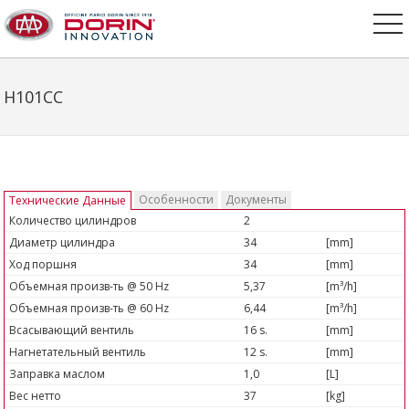
H101CC
Особенности
Документы
Технические Данные
Количество цилиндров
2
Диаметр цилиндра
34
[mm]
Ход поршня
34
[mm]
Объемная произв-ть @ 50 Hz
5,37
[m³/h]
Объемная произв-ть @ 60 Hz
6,44
[m³/h]
Всасывающий вентиль
16 s.
[mm]
Нагнетательный вентиль
12 s.
[mm]
Заправка маслом
1,0
[L]
Вес нетто
37
[kg]