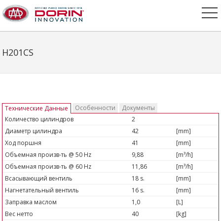
H201CS
Особенности
Документы
Технические Данные
Количество цилиндров
2
Диаметр цилиндра
42
[mm]
Ход поршня
41
[mm]
Объемная произв-ть @ 50 Hz
9,88
[m³/h]
Объемная произв-ть @ 60 Hz
11,86
[m³/h]
Всасывающий вентиль
18 s.
[mm]
Нагнетательный вентиль
16 s.
[mm]
Заправка маслом
1,0
[L]
Вес нетто
40
[kg]