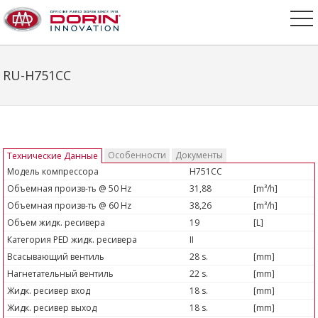
RU-H751CC
Особенности
Документы
Технические Данные
Модель компрессора
H751CC
Объемная произв-ть @ 50 Hz
31,88
[m³/h]
Объемная произв-ть @ 60 Hz
38,26
[m³/h]
Объем жидк. ресивера
19
[L]
Категория PED жидк. ресивера
II
Всасывающий вентиль
28 s.
[mm]
Нагнетательный вентиль
22 s.
[mm]
Жидк. ресивер вход
18 s.
[mm]
Жидк. ресивер выход
18 s.
[mm]