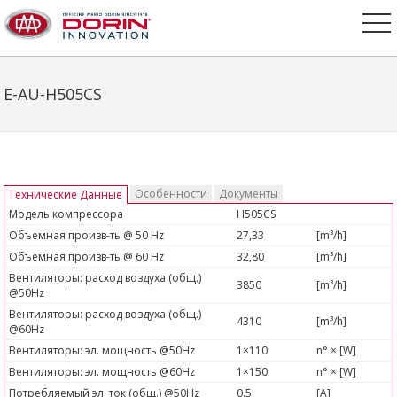
E-AU-H505CS
Особенности
Документы
Технические Данные
Модель компрессора
H505CS
Объемная произв-ть @ 50 Hz
27,33
[m³/h]
Объемная произв-ть @ 60 Hz
32,80
[m³/h]
Вентиляторы: расход воздуха (общ.)
3850
[m³/h]
@50Hz
Вентиляторы: расход воздуха (общ.)
4310
[m³/h]
@60Hz
Вентиляторы: эл. мощность @50Hz
1×110
n° × [W]
Вентиляторы: эл. мощность @60Hz
1×150
n° × [W]
Потребляемый эл. ток (общ.) @50Hz
0.5
[A]