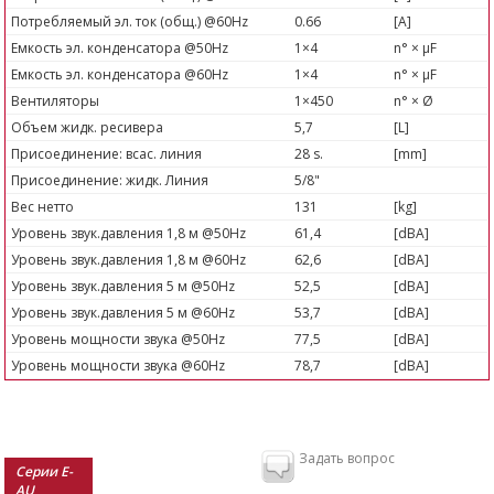
Потребляемый эл. ток (общ.) @60Hz
0.66
[A]
Емкость эл. конденсатора @50Hz
1×4
n° × µF
Емкость эл. конденсатора @60Hz
1×4
n° × µF
Вентиляторы
1×450
n° × Ø
Объем жидк. ресивера
5,7
[L]
Присоединение: всас. линия
28 s.
[mm]
Присоединение: жидк. Линия
5/8"
Вес нетто
131
[kg]
Уровень звук.давления 1,8 м @50Hz
61,4
[dBA]
Уровень звук.давления 1,8 м @60Hz
62,6
[dBA]
Уровень звук.давления 5 м @50Hz
52,5
[dBA]
Уровень звук.давления 5 м @60Hz
53,7
[dBA]
Уровень мощности звука @50Hz
77,5
[dBA]
Уровень мощности звука @60Hz
78,7
[dBA]
Задать вопрос
Серии E-
AU