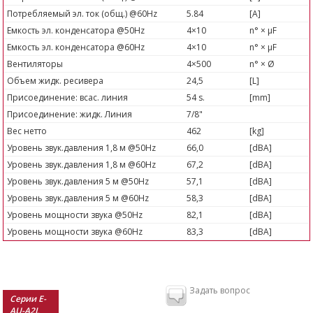
Потребляемый эл. ток (общ.) @60Hz
5.84
[A]
Емкость эл. конденсатора @50Hz
4×10
n° × µF
Емкость эл. конденсатора @60Hz
4×10
n° × µF
Вентиляторы
4×500
n° × Ø
Объем жидк. ресивера
24,5
[L]
Присоединение: всас. линия
54 s.
[mm]
Присоединение: жидк. Линия
7/8"
Вес нетто
462
[kg]
Уровень звук.давления 1,8 м @50Hz
66,0
[dBA]
Уровень звук.давления 1,8 м @60Hz
67,2
[dBA]
Уровень звук.давления 5 м @50Hz
57,1
[dBA]
Уровень звук.давления 5 м @60Hz
58,3
[dBA]
Уровень мощности звука @50Hz
82,1
[dBA]
Уровень мощности звука @60Hz
83,3
[dBA]
Задать вопрос
Серии E-
AU-A2L