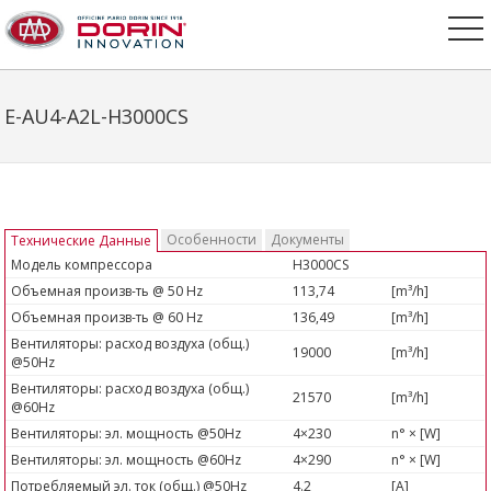
E-AU4-A2L-H3000CS
Особенности
Документы
Технические Данные
Модель компрессора
H3000CS
Объемная произв-ть @ 50 Hz
113,74
[m³/h]
Объемная произв-ть @ 60 Hz
136,49
[m³/h]
Вентиляторы: расход воздуха (общ.)
19000
[m³/h]
@50Hz
Вентиляторы: расход воздуха (общ.)
21570
[m³/h]
@60Hz
Вентиляторы: эл. мощность @50Hz
4×230
n° × [W]
Вентиляторы: эл. мощность @60Hz
4×290
n° × [W]
Потребляемый эл. ток (общ.) @50Hz
4.2
[A]