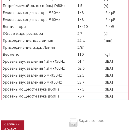
Потребляемый эл. ток (общ.) @60Hz
1.5
[A]
Емкость эл. конденсатора @50Hz
1×8
n° × µF
Емкость эл. конденсатора @60Hz
1×8
n° × µF
Вентиляторы
1×450
n° × Ø
Объем жидк. ресивера
5,7
[L]
Присоединение: всас. линия
22 s.
[mm]
Присоединение: жидк. Линия
5/8"
Вес нетто
110
[kg]
Уровень звук.давления 1,8 м @50Hz
61,4
[dBA]
Уровень звук.давления 1,8 м @60Hz
62,6
[dBA]
Уровень звук.давления 5 м @50Hz
52,5
[dBA]
Уровень звук.давления 5 м @60Hz
53,7
[dBA]
Уровень мощности звука @50Hz
77,5
[dBA]
Уровень мощности звука @60Hz
78,7
[dBA]
Задать вопрос
Серии E-
AU-A2L