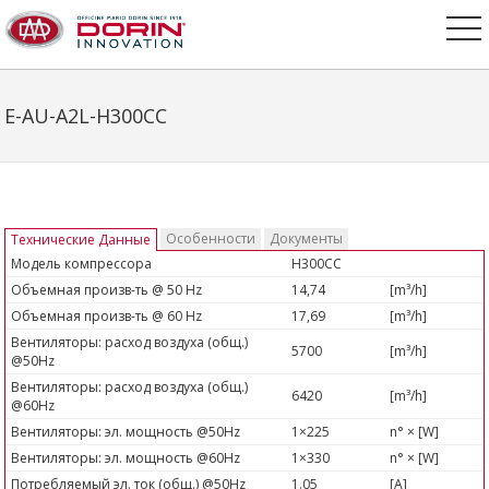
E-AU-A2L-H300CC
Особенности
Документы
Технические Данные
Модель компрессора
H300CC
Объемная произв-ть @ 50 Hz
14,74
[m³/h]
Объемная произв-ть @ 60 Hz
17,69
[m³/h]
Вентиляторы: расход воздуха (общ.)
5700
[m³/h]
@50Hz
Вентиляторы: расход воздуха (общ.)
6420
[m³/h]
@60Hz
Вентиляторы: эл. мощность @50Hz
1×225
n° × [W]
Вентиляторы: эл. мощность @60Hz
1×330
n° × [W]
Потребляемый эл. ток (общ.) @50Hz
1.05
[A]