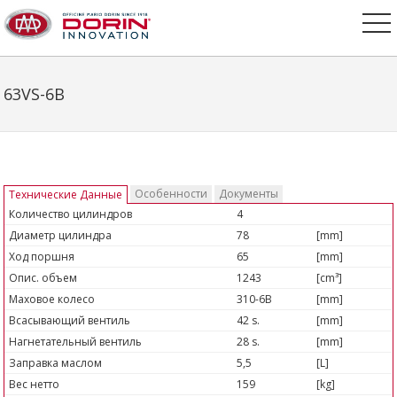
63VS-6B
Особенности
Документы
Технические Данные
Количество цилиндров
4
Диаметр цилиндра
78
[mm]
Ход поршня
65
[mm]
Опис. объем
1243
[cm³]
Маховое колесо
310-6B
[mm]
Всасывающий вентиль
42 s.
[mm]
Нагнетательный вентиль
28 s.
[mm]
Заправка маслом
5,5
[L]
Вес нетто
159
[kg]