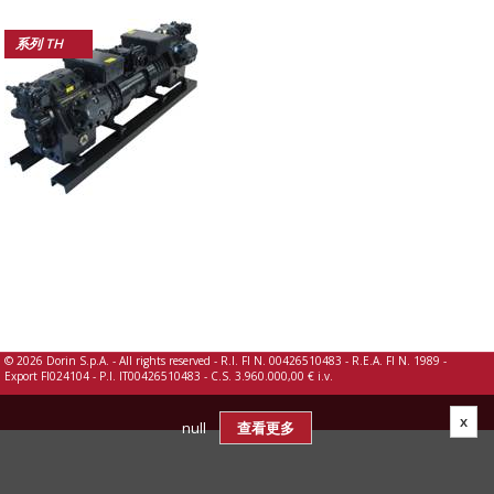
系列 TH
©
2026 Dorin S.p.A. - All rights reserved - R.I. FI N. 00426510483 - R.E.A. FI N. 1989 -
Export FI024104 - P.I. IT00426510483 - C.S. 3.960.000,00 € i.v.
x
null
查看更多