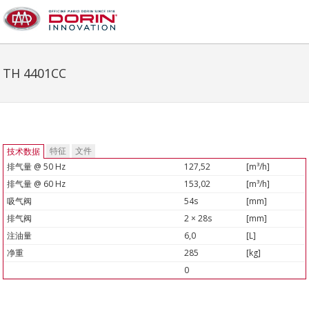
TH 4401CC
特征
文件
技术数据
排气量 @ 50 Hz
127,52
[m³/h]
排气量 @ 60 Hz
153,02
[m³/h]
吸气阀
54s
[mm]
排气阀
2 × 28s
[mm]
注油量
6,0
[L]
净重
285
[kg]
0