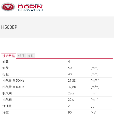
H500EP
特征
文件
技术数据
缸数
4
缸径
50
[mm]
行程
40
[mm]
排气量 @ 50 Hz
27,33
[m³/h]
排气量 @ 60 Hz
32,80
[m³/h]
吸气阀
28 s.
[mm]
排气阀
22 s.
[mm]
注油量
2,0
[L]
净重
90
[kg]