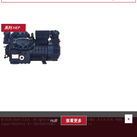
系列 HEP
x
©
2026 Dorin S.p.A. - All rights reserved - R.I. FI N. 00426510483 - R.E.A. FI N. 1989 -
null
查看更多
Export FI024104 - P.I. IT00426510483 - C.S. 3.960.000,00 € i.v.