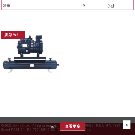
净重
49
[kg]
系列 RU
x
©
2026 Dorin S.p.A. - All rights reserved - R.I. FI N. 00426510483 - R.E.A. FI N. 1989 -
null
查看更多
Export FI024104 - P.I. IT00426510483 - C.S. 3.960.000,00 € i.v.