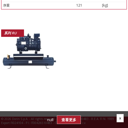
净重
121
[kg]
系列 RU
x
©
2026 Dorin S.p.A. - All rights reserved - R.I. FI N. 00426510483 - R.E.A. FI N. 1989 -
null
查看更多
Export FI024104 - P.I. IT00426510483 - C.S. 3.960.000,00 € i.v.