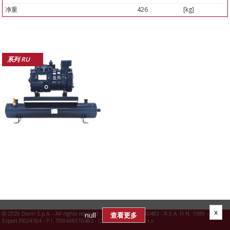
净重
426
[kg]
系列 RU
x
©
2026 Dorin S.p.A. - All rights reserved - R.I. FI N. 00426510483 - R.E.A. FI N. 1989 -
null
查看更多
Export FI024104 - P.I. IT00426510483 - C.S. 3.960.000,00 € i.v.