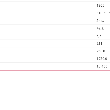
1865
310-6S
54 s.
42 s.
6,5
211
750.0
1750.0
15-100