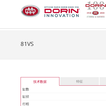
81VS
特征
技术数据
缸数
缸径
行程