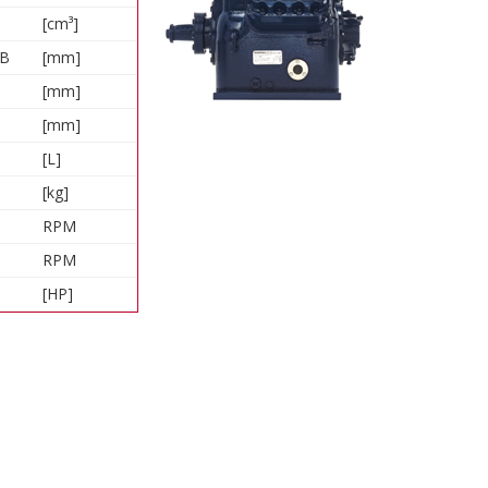
[cm³]
PB
[mm]
[mm]
[mm]
[L]
[kg]
RPM
RPM
[HP]