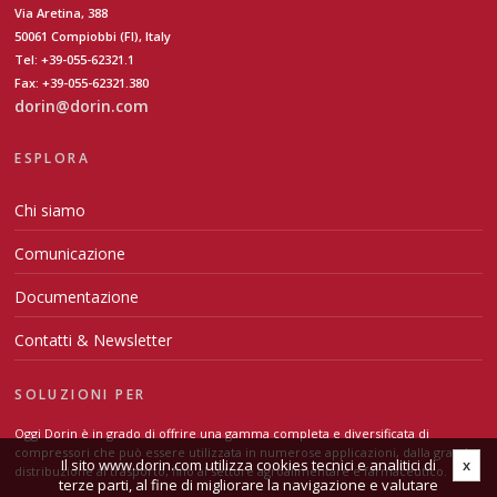
Via Aretina, 388
50061 Compiobbi (FI), Italy
Tel: +39-055-62321.1
Fax: +39-055-62321.380
dorin@dorin.com
ESPLORA
Chi siamo
Comunicazione
Documentazione
Contatti & Newsletter
SOLUZIONI PER
Oggi Dorin è in grado di offrire una gamma completa e diversificata di
compressori che può essere utilizzata in numerose applicazioni, dalla grande
Il sito www.dorin.com utilizza cookies tecnici e analitici di
x
distribuzione al trasporto, fino al settore agroalimentare e farmaceutico.
terze parti, al fine di migliorare la navigazione e valutare