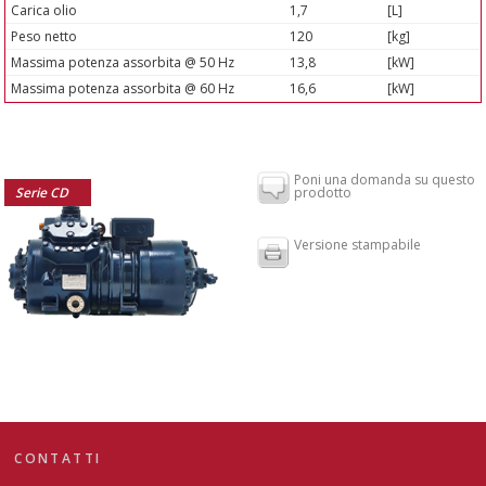
Carica olio
1,7
[L]
Peso netto
120
[kg]
Massima potenza assorbita @ 50 Hz
13,8
[kW]
Massima potenza assorbita @ 60 Hz
16,6
[kW]
Poni una domanda su questo
Serie CD
prodotto
Versione stampabile
CONTATTI