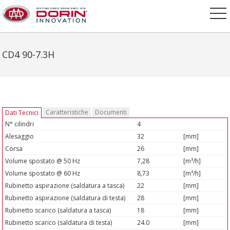
CD4 90-7.3H
Caratteristiche
Documenti
Dati Tecnici
N° cilindri
4
Alesaggio
32
[mm]
Corsa
26
[mm]
Volume spostato @ 50 Hz
7,28
[m³/h]
Volume spostato @ 60 Hz
8,73
[m³/h]
Rubinetto aspirazione (saldatura a tasca)
22
[mm]
Rubinetto aspirazione (saldatura di testa)
28
[mm]
Rubinetto scarico (saldatura a tasca)
18
[mm]
Rubinetto scarico (saldatura di testa)
24.0
[mm]