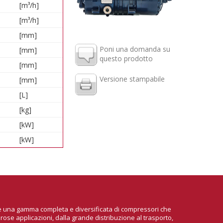
[m³/h]
[m³/h]
[mm]
Poni una domanda su
[mm]
questo prodotto
[mm]
Versione stampabile
[mm]
[L]
[kg]
[kW]
[kW]
ire una gamma completa e diversificata di compressori che
rose applicazioni, dalla grande distribuzione al trasporto,