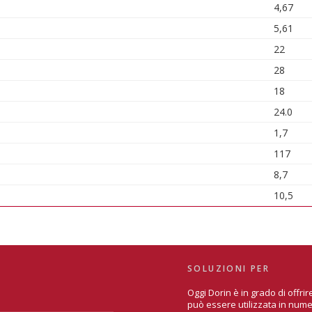
4,67
5,61
22
28
18
24.0
1,7
117
8,7
10,5
SOLUZIONI PER
Oggi Dorin è in grado di offr
può essere utilizzata in nume