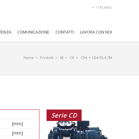
ITALIANO
TENZA
COMUNICAZIONE
CONTATTI
LAVORA CON NOI
Home
>
Prodotti
>
SE
>
CD
>
CD4
> CD4 55-4.7M
Serie CD
[mm]
[mm]